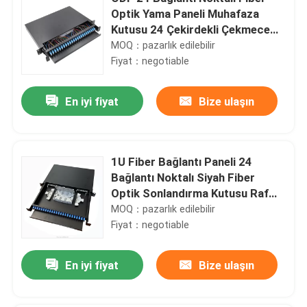
Optik Yama Paneli Muhafaza
Kutusu 24 Çekirdekli Çekmece
Bağlantısı
MOQ：pazarlık edilebilir
Fiyat：negotiable
En iyi fiyat
Bize ulaşın
1U Fiber Bağlantı Paneli 24
Bağlantı Noktalı Siyah Fiber
Optik Sonlandırma Kutusu Raf
Montajı
MOQ：pazarlık edilebilir
Fiyat：negotiable
En iyi fiyat
Bize ulaşın