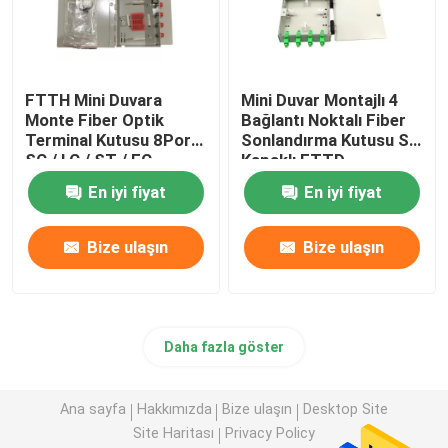
FTTH Mini Duvara
Mini Duvar Montajlı 4
Monte Fiber Optik
Bağlantı Noktalı Fiber
Terminal Kutusu 8Port
Sonlandırma Kutusu SC
SC / LC / ST / FC
Kapaklı FTTD
En iyi fiyat
En iyi fiyat
Bize ulaşın
Bize ulaşın
Daha fazla göster
Ana sayfa
Hakkımızda
Bize ulaşın
Desktop Site
Site Haritası
Privacy Policy