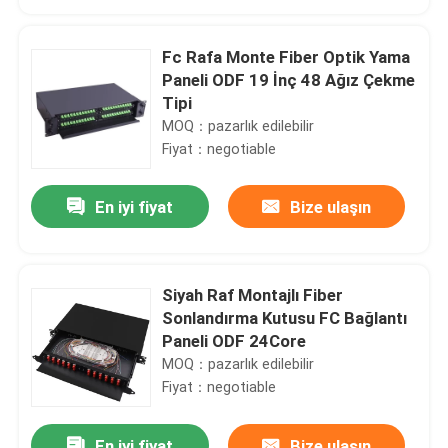
Fc Rafa Monte Fiber Optik Yama
Paneli ODF 19 İnç 48 Ağız Çekme
Tipi
MOQ：pazarlık edilebilir
Fiyat：negotiable
En iyi fiyat
Bize ulaşın
Siyah Raf Montajlı Fiber
Evde
Sonlandırma Kutusu FC Bağlantı
Paneli ODF 24Core
MOQ：pazarlık edilebilir
Ürün
Fiyat：negotiable
Videolar
En iyi fiyat
Bize ulaşın