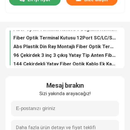
8 Portlu Fiber Optik Terminal Kutusu IP-66 Koruma Düzeyi SM SC Duvar Direk Montajı
Su geçirmez Ip68 3 In 3 Out Yatay Tip Ekleme Kapatma 96 Çekirdek Fiber Damla Kapatma
Hakkımızda
Fiber Optik Terminal Kutusu 8 Bağlantı Noktalı İç Mekan Dış Mekan SC APC/UPC SM Simplex
Fiber Optik Terminal Kutusu 12Port SC/LC/ST/FC IP-66 UPC/APC Açık Gri FTTH
Abs Plastik Din Ray Montajlı Fiber Optik Terminal Kutusu 12 Adaptör Lc/Upc Simplex
Fabrika turu
96 Çekirdek 3 inç 3 çıkış Yatay Tip Anten Fiber Optik Erişim Terminali Ekleme Bağlantısı Kapatma
144 Çekirdekli Yatay Fiber Optik Kablo Ek Kapatma 2in 2out Inline Kapatma
Kalite Kontrolü
24 fiber Din-Ray Fiber Optik Sonlandırma Kutusu Soğuk Rulo Çelik 12 Bağlantı Noktalı Sc Dubleks
Yeraltı 288Cores Fiber Optik Kapatma 2in 2out Yatay Anten Ek Muhafazası
Haberler
Fiber Optik Terminal Kutusu 8 Çekirdekli SM/DX SC/LC/ST/FC Açık Gri/Siyah IP 66
Mesaj bırakın
Satır İçi Tip 96 Çekirdekli Fiber Optik Ek Kapatma 4 bağlantı noktalı Ortak Muhafaza 2 giriş 2 çıkış
Bir İndirim İste
Sizi yakında arayacağız!
12 Bağlantı Noktalı LC Dörtlü Adaptör 48 Çekirdekli Fiber Optik DIN Ray Terminal Kutusu
Fiber Optik DIN Ray Terminal Kutusu Soğuk Rulo Çelik 12 Bağlantı Noktalı 24 çekirdekli - 48 Çekirdekli
Fiber optik yama paneli ve muhafaza
Fiber Optik Terminal Kutusu 12 Çekirdek İç Mekan/Dış Mekan SC/LC/ST/FC Açık Gri
İç Mekan Fiber Optik Ek Kapatma 24F Hat İçi Ek Kapatma 48 Fiber
fiber yama kabloları