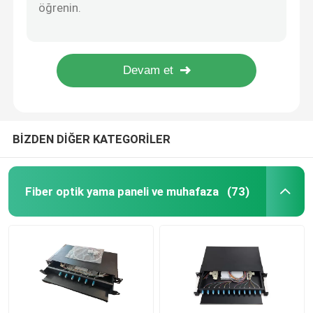
SMC Optik Dağıtım Kutusu ODC Zemin Dış Mekan Fiber Optik Dağıtım Kabini
24 Çekirdekli DIN Rayı Fiber Optik Kablo Bağlantı Paneli 12 ST Çift Yönlü Adaptör Terminal Bağlantı Kutusu
MPO MTP Yama Panelleri
IP65 Fiber Optik Kabin Dış Mekan FAT Fiber Dağıtım Merkezi FDH
St Dubleks Adaptörlü 12 çekirdekli Fiber Optik DIN Ray Montaj Muhafazası
Ağ Yama Paneli
Sabit Raf Montajlı ODF Fiber Optik Bağlantı Paneli Adaptör panelli 1U 12 Bağlantı Noktası
Fiber Optik Terminal Kutusu
BİZDEN DİĞER KATEGORİLER
Duvar Tipi Fiber Muhafaza
Fiber optik yama paneli ve muhafaza
(73)
ODF Bağlantı Paneli
Fiber Optik Bölücü Kutusu
fiber optik ek yeri kapatma