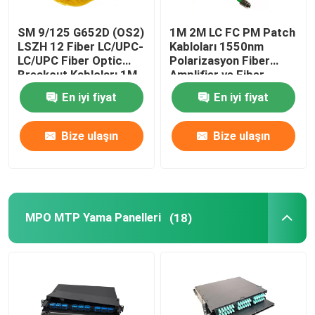
SM 9/125 G652D (OS2)
1M 2M LC FC PM Patch
LSZH 12 Fiber LC/UPC-
Kabloları 1550nm
LC/UPC Fiber Optic
Polarizasyon Fiber
Breakout Kabloları 1M
Amplifier ve Fiber
Laser için PMF Patch
En iyi fiyat
En iyi fiyat
Kablosunu Koruyor
Bize ulaşın
Bize ulaşın
MPO MTP Yama Panelleri
(18)