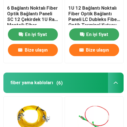
6 Bağlantı Noktalı Fiber
1U 12 Bağlantı Noktalı
Fiber Optik Kabin
Optik Bağlantı Paneli
Fiber Optik Bağlantı
SC 12 Çekirdek 1U Raf
Paneli LC Dubleks Fiber
Montajlı Fiber
Optik Terminal Kutusu
Muhafaza
Sunucu Raf Kabini
En iyi fiyat
En iyi fiyat
Fiber Sonlandırma Kutuları
Bize ulaşın
Bize ulaşın
fiber yama kabloları
(6)