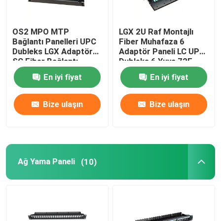
OS2 MPO MTP
LGX 2U Raf Montajlı
Bağlantı Panelleri UPC
Fiber Muhafaza 6
Dubleks LGX Adaptör
Adaptör Paneli LC UPC
SC Fiber Bağlantı
Dubleks 6 Yuva 72F
Paneli
En iyi fiyat
En iyi fiyat
Bize ulaşın
Bize ulaşın
Ağ Yama Paneli
(10)